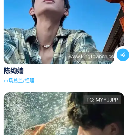
陈绚嫱
市场总监/经理