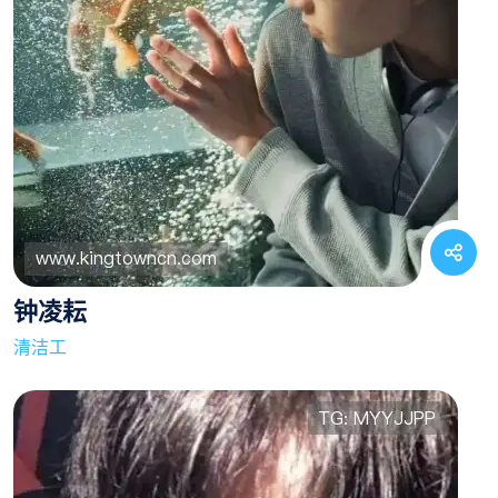
钟凌耘
清洁工